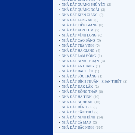
NHÀ ĐẤT QUẢNG PHÚ YÊN
(2)
·
NHÀ ĐẤT QUẢNG NGÃI
(3)
·
NHÀ ĐẤT KIÊN GIANG
(0)
·
NHÀ ĐẤT LONG AN
(0)
·
NHÀ ĐẤT TIỀN GIANG
(0)
·
NHÀ ĐẤT KON TUM
(2)
·
NHÀ ĐẤT VĨNH LONG
(0)
·
NHÀ ĐẤT CAO BẰNG
(3)
·
NHÀ ĐẤT TRÀ VINH
(0)
·
NHÀ ĐẤT HÀ GIANG
(4)
·
NHÀ ĐẤT LÂM ĐỒNG
(1)
·
NHÀ ĐẤT NINH THUẬN
(3)
·
NHÀ ĐẤT AN GIANG
(1)
·
NHÀ ĐẤT BẠC LIÊU
(1)
·
NHÀ ĐẤT SÓC TRĂNG
(1)
·
NHÀ ĐẤT BÌNH THUẬN - PHAN THIẾT
(2)
·
NHÀ ĐẤT ĐAK LĂK
(1)
·
NHÀ ĐẤT ĐỒNG THÁP
(0)
·
NHÀ ĐẤT HÀ TĨNH
(10)
·
NHÀ ĐẤT NGHỆ AN
(15)
·
NHÀ ĐẤT BẾN TRE
(6)
·
NHÀ ĐẤT CẦN THƠ
(2)
·
NHÀ ĐẤT NINH BÌNH
(14)
·
NHÀ ĐẤT CÀ MAU
(2)
·
NHÀ ĐẤT BẮC NINH
(834)
·