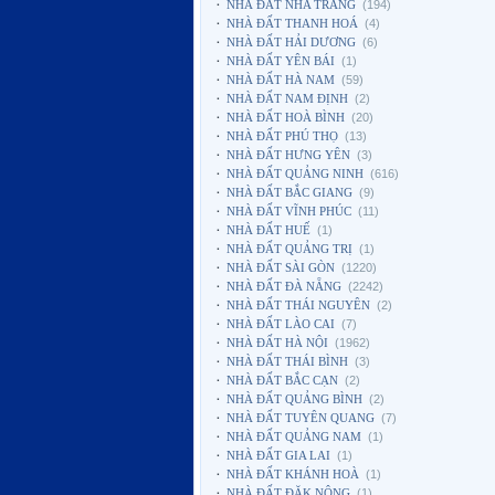
NHÀ ĐẤT NHA TRANG
(194)
·
NHÀ ĐẤT THANH HOÁ
(4)
·
NHÀ ĐẤT HẢI DƯƠNG
(6)
·
NHÀ ĐẤT YÊN BÁI
(1)
·
NHÀ ĐẤT HÀ NAM
(59)
·
NHÀ ĐẤT NAM ĐỊNH
(2)
·
NHÀ ĐẤT HOÀ BÌNH
(20)
·
NHÀ ĐẤT PHÚ THỌ
(13)
·
NHÀ ĐẤT HƯNG YÊN
(3)
·
NHÀ ĐẤT QUẢNG NINH
(616)
·
NHÀ ĐẤT BẮC GIANG
(9)
·
NHÀ ĐẤT VĨNH PHÚC
(11)
·
NHÀ ĐẤT HUẾ
(1)
·
NHÀ ĐẤT QUẢNG TRỊ
(1)
·
NHÀ ĐẤT SÀI GÒN
(1220)
·
NHÀ ĐẤT ĐÀ NẴNG
(2242)
·
NHÀ ĐẤT THÁI NGUYÊN
(2)
·
NHÀ ĐẤT LÀO CAI
(7)
·
NHÀ ĐẤT HÀ NỘI
(1962)
·
NHÀ ĐẤT THÁI BÌNH
(3)
·
NHÀ ĐẤT BẮC CẠN
(2)
·
NHÀ ĐẤT QUẢNG BÌNH
(2)
·
NHÀ ĐẤT TUYÊN QUANG
(7)
·
NHÀ ĐẤT QUẢNG NAM
(1)
·
NHÀ ĐẤT GIA LAI
(1)
·
NHÀ ĐẤT KHÁNH HOÀ
(1)
·
NHÀ ĐẤT ĐĂK NÔNG
(1)
·