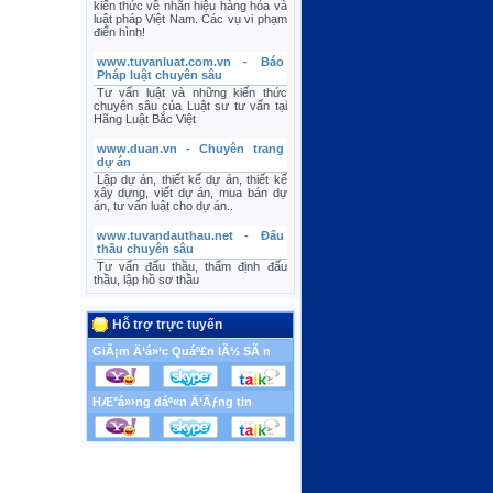
kiến thức về nhãn hiệu hàng hóa và
luật pháp Việt Nam. Các vụ vi phạm
điển hình!
www.tuvanluat.com.vn - Báo
Pháp luật chuyên sâu
Tư vấn luật và những kiến thức
chuyên sâu của Luật sư tư vấn tại
Hãng Luật Bắc Việt
www.duan.vn - Chuyên trang
dự án
Lập dự án, thiết kế dự án, thiết kế
xây dựng, viết dự án, mua bán dự
án, tư vấn luật cho dự án..
www.tuvandauthau.net - Đấu
thầu chuyên sâu
Tư vấn đấu thầu, thẩm định đấu
thầu, lập hồ sơ thầu
Hỗ trợ trực tuyến
GiÃ¡m Ä‘á»‘c Quáº£n lÃ½ SÃ n
HÆ°á»›ng dáº«n Ä‘Äƒng tin