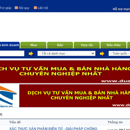
Trợ giúp
Nội quy
Liên hệ
Hỗ trợ trự
 kinh doanh
Mua
Bán
Hợp tác
Đấu thầu
I
Tiêu đề
Thông tin
XÁC THỰC SẢN PHẨM ĐIỆN TỬ - GIẢI PHÁP CHỐNG