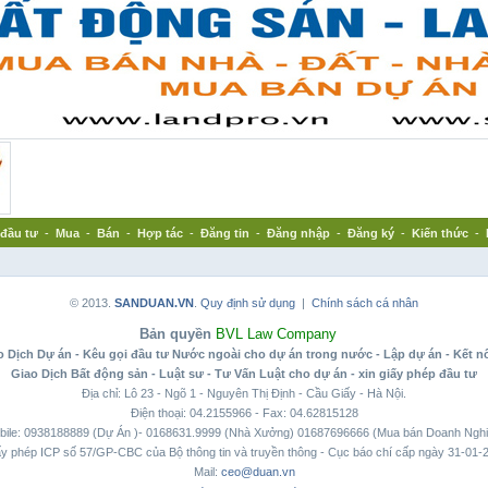
đầu tư
-
Mua
-
Bán
-
Hợp tác
-
Đăng tin
-
Đăng nhập
-
Đăng ký
-
Kiến thức
-
© 2013.
SANDUAN.VN
.
Quy định sử dụng
|
Chính sách cá nhân
Bản quyền
BVL Law Company
 Dịch Dự án - Kêu gọi đầu tư Nước ngoài cho dự án trong nước - Lập dự án - Kết n
Giao Dịch Bất động sản - Luật sư - Tư Vấn Luật cho dự án - xin giấy phép đầu tư
Địa chỉ: Lô 23 - Ngõ 1 - Nguyên Thị Định - Cầu Giấy - Hà Nội.
Điện thoại: 04.2155966 - Fax: 04.62815128
bile: 0938188889 (Dự Án )- 0168631.9999 (Nhà Xưởng) 01687696666 (Mua bán Doanh Nghi
y phép ICP số 57/GP-CBC của Bộ thông tin và truyền thông - Cục báo chí cấp ngày 31-01-
Mail:
ceo@duan.vn