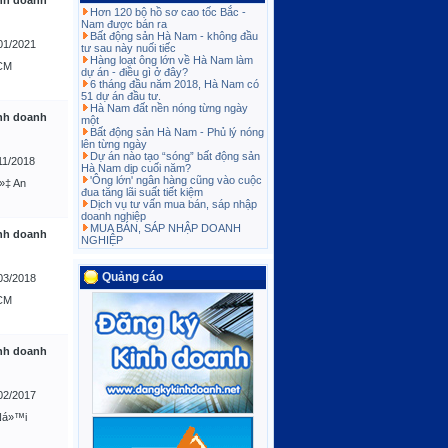
nh doanh
Hơn 120 bộ hồ sơ cao tốc Bắc -
Nam được bán ra
Bất động sản Hà Nam - không đầu
01/2021
tư sau này nuối tiếc
Hàng loạt ông lớn về Hà Nam làm
CM
dự án - điều gì ở đây?
6 tháng đầu năm 2018, Hà Nam có
51 dự án đầu tư.
Hà Nam đất nền nóng từng ngày
nh doanh
một
Bất động sản Hà Nam - Phủ lý nóng
lên từng ngày
Dự án nào tạo “sóng” bất động sản
11/2018
Hà Nam dịp cuối năm?
'Ông lớn' ngân hàng cũng vào cuộc
»‡ An
đua tăng lãi suất tiết kiệm
Dịch vụ tư vấn mua bán, sáp nhập
doanh nghiệp
MUA BÁN, SÁP NHẬP DOANH
nh doanh
NGHIỆP
Quảng cáo
03/2018
CM
nh doanh
02/2017
Ná»™i