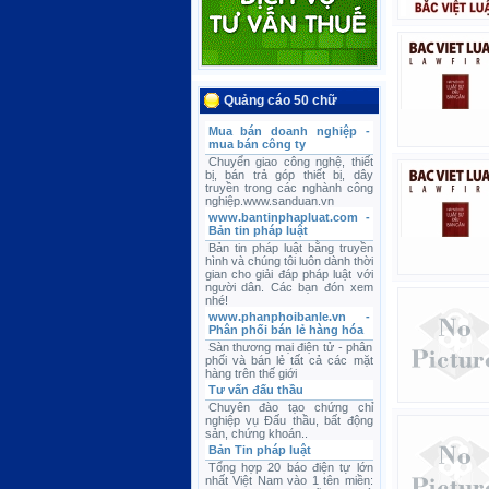
Quảng cáo 50 chữ
Mua bán doanh nghiệp -
mua bán công ty
Chuyển giao công nghệ, thiết
bị, bán trả góp thiết bị, dây
truyền trong các nghành công
nghiệp.www.sanduan.vn
www.bantinphapluat.com -
Bản tin pháp luật
Bản tin pháp luật bằng truyền
hình và chúng tôi luôn dành thời
gian cho giải đáp pháp luật với
người dân. Các bạn đón xem
nhé!
www.phanphoibanle.vn -
Phân phối bán lẻ hàng hóa
Sàn thương mại điện tử - phân
phối và bán lẻ tất cả các mặt
hàng trên thế giới
Tư vấn đấu thầu
Chuyên đào tạo chứng chỉ
nghiệp vụ Đấu thầu, bất động
sản, chứng khoán..
Bản Tin pháp luật
Tổng hợp 20 báo điện tự lớn
nhất Việt Nam vào 1 tên miền: