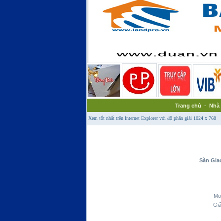
Trang chủ
-
Nhà 
Xem tốt nhất trên Internet Explorer với độ phân giải 1024 x 768
Sàn Giao
Mo
Giấ