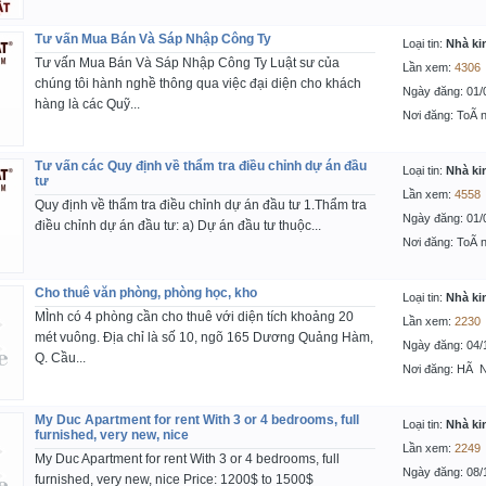
Tư vấn Mua Bán Và Sáp Nhập Công Ty
Loại tin:
Nhà ki
Tư vấn Mua Bán Và Sáp Nhập Công Ty Luật sư của
Lần xem:
4306
chúng tôi hành nghề thông qua việc đại diện cho khách
Ngày đăng: 01/
hàng là các Quỹ...
Nơi đăng: ToÃ n
Tư vấn các Quy định về thẩm tra điều chỉnh dự án đầu
Loại tin:
Nhà ki
tư
Lần xem:
4558
Quy định về thẩm tra điều chỉnh dự án đầu tư 1.Thẩm tra
Ngày đăng: 01/
điều chỉnh dự án đầu tư: a) Dự án đầu tư thuộc...
Nơi đăng: ToÃ n
Cho thuê văn phòng, phòng học, kho
Loại tin:
Nhà ki
MÌnh có 4 phòng cần cho thuê với diện tích khoảng 20
Lần xem:
2230
mét vuông. Địa chỉ là số 10, ngõ 165 Dương Quảng Hàm,
Ngày đăng: 04/
Q. Cầu...
Nơi đăng: HÃ 
My Duc Apartment for rent With 3 or 4 bedrooms, full
Loại tin:
Nhà ki
furnished, very new, nice
Lần xem:
2249
My Duc Apartment for rent With 3 or 4 bedrooms, full
Ngày đăng: 08/
furnished, very new, nice Price: 1200$ to 1500$