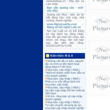
www.tindautu.vn - Hãy đọc và
cảm nhận
Bạn cần quảng cáo - mời
vào đây!
Quảng cáo Mua - bán: dự án
bất động sản, nhà máy, nhà
xưởng, doanh nghiệp.
www.NgheLuatSu.com -
Mạng xã hội nghề Luật sư
Nơi các Luật sư có thể đăng
ký vào danh bạ, đăng nhập,
trao đổi, gửi mail cho nhau, tạo
nhóm với nhau, liên kết bàn
bạc, lập diễn đàn riêng.
NGHELUATSU.COM
Kiến thức M & A
Những vấn đề cơ bản, nguyên
tắc và trình tự tiến hành hoạt
động M&A 17-08-2011
Mua bán, sáp nhập ( M&A ) -
“M&A trở thành chiến lược đầu tư
của doanh nghiệp”
Mua bán, sáp nhập ( M&A ) -
Phải có tư vấn đồng hành khi
mua bán, sáp nhập
Mua bán, sáp nhập ( M&A ) -
Sự kiện sáp nhập DN lớn nhất tại
Việt Nam
M & A - Mua bán và sáp nhập
doanh nghiệp
Mua bán, sáp nhập ( M&A ) -
Tư vấn chuyển nhượng dự án,
mua bán sáp nhập doanh nghiệp