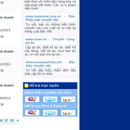
kiến thức về nhãn hiệu hàng hóa và
CM
luật pháp Việt Nam. Các vụ vi phạm
điển hình!
www.tuvanluat.com.vn - Báo
nh doanh
Pháp luật chuyên sâu
Tư vấn luật và những kiến thức
chuyên sâu của Luật sư tư vấn tại
11/2014
Hãng Luật Bắc Việt
CM
www.duan.vn - Chuyên trang
dự án
Lập dự án, thiết kế dự án, thiết kế
xây dựng, viết dự án, mua bán dự
nh doanh
án, tư vấn luật cho dự án..
www.tuvandauthau.net - Đấu
11/2014
thầu chuyên sâu
Tư vấn đấu thầu, thẩm định đấu
CM
thầu, lập hồ sơ thầu
nh doanh
Hỗ trợ trực tuyến
GiÃ¡m Ä‘á»‘c Quáº£n lÃ½ SÃ n
09/2014
CM
HÆ°á»›ng dáº«n Ä‘Äƒng tin
»
16
17
18