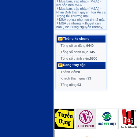
Mua bán, sáp nhập ( M&A ) -
Khi nào nên M&A
Mua bán, sáp nhập ( M&A ) -
Phân định thẩm quyền Tòa Án và
Trọng tài Thương mại
M&A sự lựa chọn có tính 2 mặt
M&A và những lý thuyết căn
bản ( Via Hưng Nguyễn linkhay)
Thống kê chung
›
Tổng số tin đăng:
9440
›
Tổng số danh mục:
145
›
Tổng số thành viên:
5500
Đang truy cập
›
Thành viên:
0
›
Khách tham quan:
93
›
Tổng cộng:
93