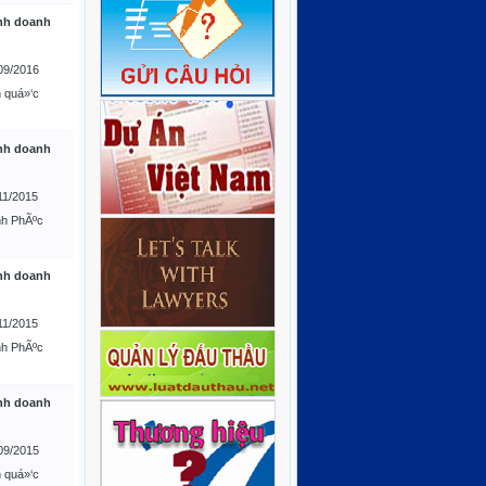
nh doanh
09/2016
 quá»‘c
nh doanh
11/2015
nh PhÃºc
nh doanh
11/2015
nh PhÃºc
nh doanh
09/2015
 quá»‘c