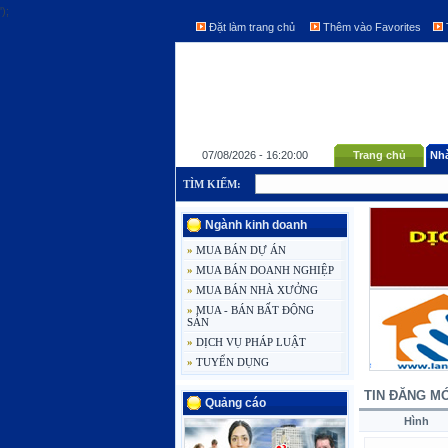
');
Đặt làm trang chủ
Thêm vào Favorites
07/08/2026 - 16:20:00
Trang chủ
Nhà
TÌM KIẾM:
Ngành kinh doanh
»
MUA BÁN DỰ ÁN
»
MUA BÁN DOANH NGHIỆP
»
MUA BÁN NHÀ XƯỞNG
»
MUA - BÁN BẤT ĐỘNG
SẢN
»
DỊCH VỤ PHÁP LUẬT
»
TUYỂN DỤNG
TIN ĐĂNG MỚ
Quảng cáo
Hình