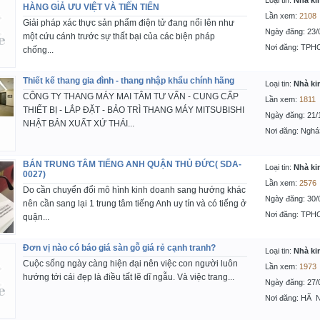
Loại tin:
Nhà ki
HÀNG GIẢ ƯU VIỆT VÀ TIÊN TIẾN
Lần xem:
2108
Giải pháp xác thực sản phẩm điện tử đang nổi lên như
Ngày đăng: 23/
một cứu cánh trước sự thất bại của các biện pháp
Nơi đăng: TPH
chống...
Thiết kế thang gia đình - thang nhập khẩu chính hãng
Loại tin:
Nhà ki
CÔNG TY THANG MÁY MAI TÂM TƯ VẤN - CUNG CẤP
Lần xem:
1811
THIẾT BỊ - LẮP ĐẶT - BẢO TRÌ THANG MÁY MITSUBISHI
Ngày đăng: 21/
NHẬT BẢN XUẤT XỨ THÁI...
Nơi đăng: Nghá
BÁN TRUNG TÂM TIẾNG ANH QUẬN THỦ ĐỨC( SDA-
Loại tin:
Nhà ki
0027)
Lần xem:
2576
Do cần chuyển đổi mô hình kinh doanh sang hướng khác
Ngày đăng: 30/
nên cần sang lại 1 trung tâm tiếng Anh uy tín và có tiếng ở
Nơi đăng: TPH
quận...
Đơn vị nào có báo giá sàn gỗ giá rẻ cạnh tranh?
Loại tin:
Nhà ki
Cuộc sống ngày càng hiện đại nên việc con người luôn
Lần xem:
1973
hướng tới cái đẹp là điều tất lẽ dĩ ngẫu. Và việc trang...
Ngày đăng: 27/
Nơi đăng: HÃ 