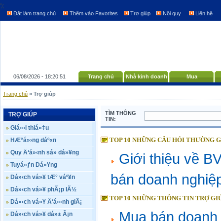
');
Đặt làm trang chủ
Thêm vào Favorites
Trợ giúp
Nội quy
Liên hệ
06/08/2026 - 18:20:51
Trang chủ
Nhà kinh doanh
Mua
Trang chủ
» Trợ giúp
TÌM THÔNG
TRỢ GIÚP
TIN:
»
Giá»›i thiá»‡u
TOP 10 NHỮNG CÂU HỎI THƯỜNG 
»
HÆ°á»›ng dáº«n
»
Quy Ä‘á»‹nh sá»­ dá»¥ng
Giới thiệu về 
»
Tuyá»ƒn Dá»¥ng
bán doanh nghiệ
»
Dá»‹ch vá»¥ tÆ° váº¥n
»
Dá»‹ch vá»¥ phÃ¡p lÃ½
TOP 10 NHỮNG THÔNG TIN TRỢ GI
»
Dá»‹ch vá»¥ Ä‘á»‹nh giÃ¡
Mua bán doanh 
»
Dá»‹ch vá»¥ dá»± Ã¡n