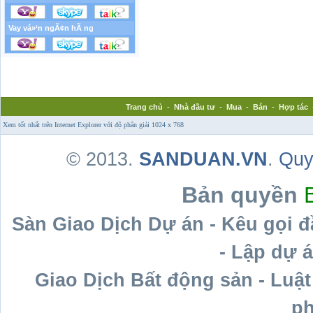
Vay vá»‘n ngÃ¢n hÃ ng
Trang chủ
-
Nhà đầu tư
-
Mua
-
Bán
-
Hợp tác
Xem tốt nhất trên Internet Explorer với độ phân giải 1024 x 768
© 2013.
SANDUAN.VN
.
Quy
Bản quyền
Sàn Giao Dịch Dự án - Kêu gọi 
- Lập dự á
Giao Dịch Bất động sản - Luật
ph