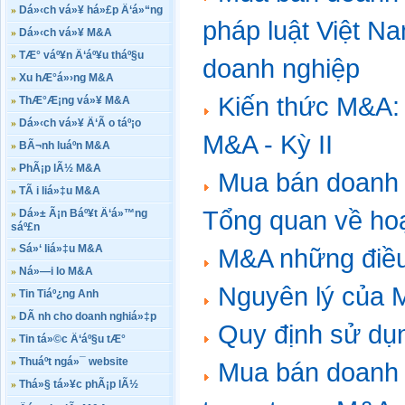
»
Dá»‹ch vá»¥ há»£p Ä‘á»“ng
pháp luật Việt N
»
Dá»‹ch vá»¥ M&A
»
TÆ° váº¥n Ä‘áº¥u tháº§u
doanh nghiệp
»
Xu hÆ°á»›ng M&A
Kiến thức M&A:
»
ThÆ°Æ¡ng vá»¥ M&A
»
Dá»‹ch vá»¥ Ä‘Ã o táº¡o
M&A - Kỳ II
»
BÃ¬nh luáº­n M&A
»
PhÃ¡p lÃ½ M&A
Mua bán doanh 
»
TÃ i liá»‡u M&A
Tổng quan về hoạ
»
Dá»± Ã¡n Báº¥t Ä‘á»™ng
sáº£n
»
Sá»‘ liá»‡u M&A
M&A những điều
»
Ná»—i lo M&A
Nguyên lý của
»
Tin Tiáº¿ng Anh
»
DÃ nh cho doanh nghiá»‡p
Quy định sử dụn
»
Tin tá»©c Ä‘áº§u tÆ°
»
Thuáº­t ngá»¯ website
Mua bán doanh n
»
Thá»§ tá»¥c phÃ¡p lÃ½