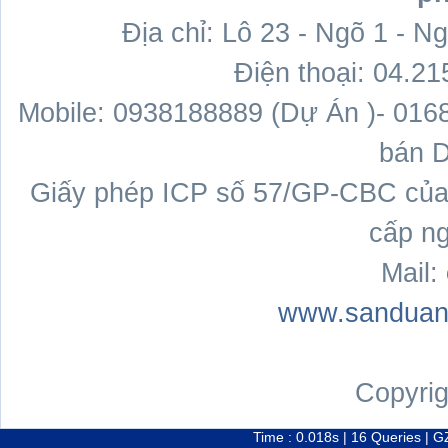
Địa chỉ: Lô 23 - Ngõ 1 - N
Điện thoại: 04.2
Mobile: 0938188889 (Dự Án )- 01
bán 
Giấy phép ICP số 57/GP-CBC của B
cấp n
Mail:
www.sanduan
Copyri
Time : 0.018s | 16 Queries | 