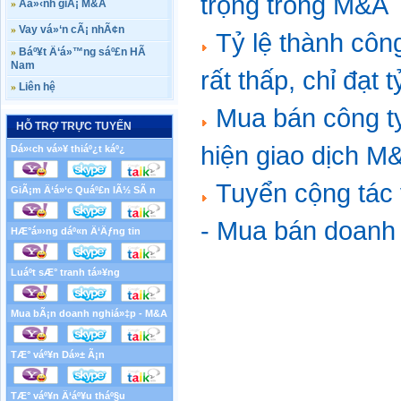
trọng trong M&A
»
Äá»‹nh giÃ¡ M&A
»
Vay vá»‘n cÃ¡ nhÃ¢n
Tỷ lệ thành cô
»
Báº¥t Ä‘á»™ng sáº£n HÃ
Nam
rất thấp, chỉ đạt
»
Liên hệ
Mua bán công ty
HỖ TRỢ TRỰC TUYẾN
hiện giao dịch M
Dá»‹ch vá»¥ thiáº¿t káº¿
Tuyển cộng tác 
GiÃ¡m Ä‘á»‘c Quáº£n lÃ½ SÃ n
- Mua bán doanh
HÆ°á»›ng dáº«n Ä‘Äƒng tin
Luáº­t sÆ° tranh tá»¥ng
Mua bÃ¡n doanh nghiá»‡p - M&A
TÆ° váº¥n Dá»± Ã¡n
TÆ° váº¥n Ä‘áº¥u tháº§u