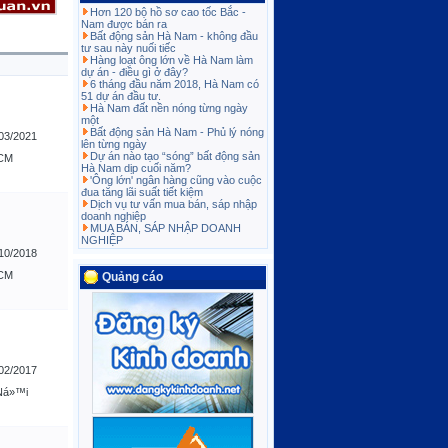
Hơn 120 bộ hồ sơ cao tốc Bắc -
Nam được bán ra
Bất động sản Hà Nam - không đầu
tư sau này nuối tiếc
Hàng loạt ông lớn về Hà Nam làm
dự án - điều gì ở đây?
6 tháng đầu năm 2018, Hà Nam có
51 dự án đầu tư.
Hà Nam đất nền nóng từng ngày
một
Bất động sản Hà Nam - Phủ lý nóng
03/2021
lên từng ngày
Dự án nào tạo “sóng” bất động sản
HCM
Hà Nam dịp cuối năm?
'Ông lớn' ngân hàng cũng vào cuộc
đua tăng lãi suất tiết kiệm
Dịch vụ tư vấn mua bán, sáp nhập
doanh nghiệp
MUA BÁN, SÁP NHẬP DOANH
NGHIỆP
10/2018
HCM
Quảng cáo
02/2017
Ná»™i