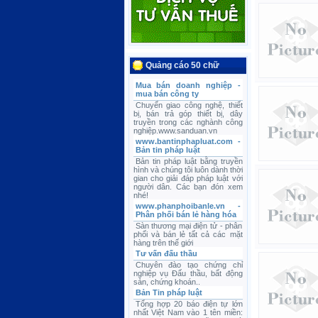
Quảng cáo 50 chữ
Mua bán doanh nghiệp -
mua bán công ty
Chuyển giao công nghệ, thiết
bị, bán trả góp thiết bị, dây
truyền trong các nghành công
nghiệp.www.sanduan.vn
www.bantinphapluat.com -
Bản tin pháp luật
Bản tin pháp luật bằng truyền
hình và chúng tôi luôn dành thời
gian cho giải đáp pháp luật với
người dân. Các bạn đón xem
nhé!
www.phanphoibanle.vn -
Phân phối bán lẻ hàng hóa
Sàn thương mại điện tử - phân
phối và bán lẻ tất cả các mặt
hàng trên thế giới
Tư vấn đấu thầu
Chuyên đào tạo chứng chỉ
nghiệp vụ Đấu thầu, bất động
sản, chứng khoán..
Bản Tin pháp luật
Tổng hợp 20 báo điện tự lớn
nhất Việt Nam vào 1 tên miền: