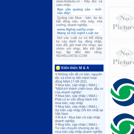
www.tindautu.vn - Hãy đọc và
cảm nhận
Bạn cần quảng cáo - mời
vào đây!
Quảng cáo Mua - bán: dự án
bất động sản, nhà máy, nhà
xưởng, doanh nghiệp.
www.NgheLuatSu.com -
Mạng xã hội nghề Luật sư
Nơi các Luật sư có thể đăng
ký vào danh bạ, đăng nhập,
trao đổi, gửi mail cho nhau, tạo
nhóm với nhau, liên kết bàn
bạc, lập diễn đàn riêng.
NGHELUATSU.COM
Kiến thức M & A
Những vấn đề cơ bản, nguyên
tắc và trình tự tiến hành hoạt
động M&A 17-08-2011
Mua bán, sáp nhập ( M&A ) -
“M&A trở thành chiến lược đầu tư
của doanh nghiệp”
Mua bán, sáp nhập ( M&A ) -
Phải có tư vấn đồng hành khi
mua bán, sáp nhập
Mua bán, sáp nhập ( M&A ) -
Sự kiện sáp nhập DN lớn nhất tại
Việt Nam
M & A - Mua bán và sáp nhập
doanh nghiệp
Mua bán, sáp nhập ( M&A ) -
Tư vấn chuyển nhượng dự án,
mua bán sáp nhập doanh nghiệp