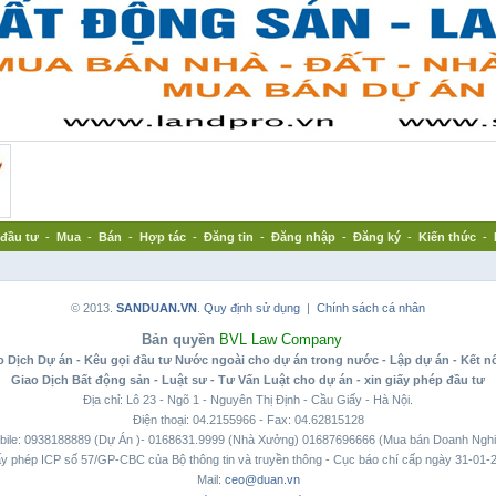
đầu tư
-
Mua
-
Bán
-
Hợp tác
-
Đăng tin
-
Đăng nhập
-
Đăng ký
-
Kiến thức
-
© 2013.
SANDUAN.VN
.
Quy định sử dụng
|
Chính sách cá nhân
Bản quyền
BVL Law Company
 Dịch Dự án - Kêu gọi đầu tư Nước ngoài cho dự án trong nước - Lập dự án - Kết n
Giao Dịch Bất động sản - Luật sư - Tư Vấn Luật cho dự án - xin giấy phép đầu tư
Địa chỉ: Lô 23 - Ngõ 1 - Nguyên Thị Định - Cầu Giấy - Hà Nội.
Điện thoại: 04.2155966 - Fax: 04.62815128
bile: 0938188889 (Dự Án )- 0168631.9999 (Nhà Xưởng) 01687696666 (Mua bán Doanh Nghi
y phép ICP số 57/GP-CBC của Bộ thông tin và truyền thông - Cục báo chí cấp ngày 31-01-
Mail:
ceo@duan.vn