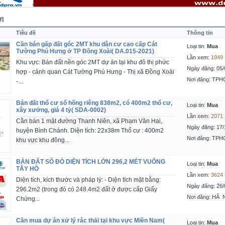
I
Tiêu đề
Thông tin
Cần bán gấp đất góc 2MT khu dân cư cao cấp Cát
Loại tin:
Mua
Tường Phú Hưng ở TP Đồng Xoài( DA.015-2021)
Lần xem:
1949
Khu vực: Bán đất nền góc 2MT dự án tại khu đô thị phức
Ngày đăng: 05/
hợp - cảnh quan Cát Tường Phú Hưng - Thị xã Đồng Xoài
Nơi đăng: TP
-...
Bán đất thổ cư sổ hồng riêng 838m2, có 400m2 thổ cư,
Loại tin:
Mua
xây xưởng, giá 4 tỷ( SDA-0002)
Lần xem:
2071
Cần bán 1 mặt đường Thanh Niên, xã Phạm Văn Hai,
Ngày đăng: 17/
huyện Bình Chánh. Diện tích: 22x38m Thổ cư : 400m2
Nơi đăng: TP
khu vực khu đông...
BÁN ĐẤT SỔ ĐỎ DIỆN TÍCH LỚN 296,2 MÉT VUÔNG
Loại tin:
Mua
TÂY HỒ
Lần xem:
3624
Diện tích, kích thước và pháp lý: - Diện tích mặt bằng:
Ngày đăng: 26/
296.2m2 (trong đó có 248.4m2 đất ở được cấp Giấy
Nơi đăng: HÃ 
Chứng...
Cần mua dự án xử lý rác thải tại khu vực Miền Nam(
Loại tin:
Mua