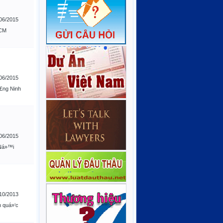
06/2015
HCM
06/2015
£ng Ninh
06/2015
Ná»™i
10/2013
n quá»‘c