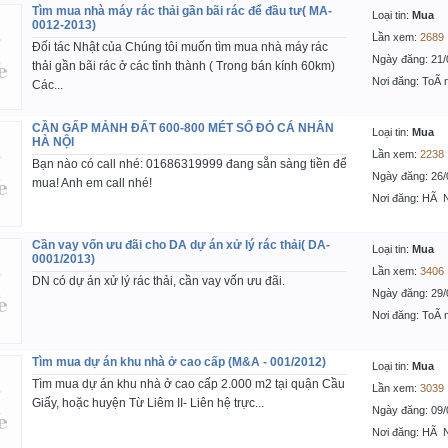
Tìm mua nhà máy rác thải gần bãi rác để đầu tư( MA-
Loại tin:
Mua
0012-2013)
Lần xem:
2689
Đối tác Nhật của Chúng tôi muốn tìm mua nhà máy rác
Ngày đăng: 21/
thải gần bãi rác ở các tỉnh thành ( Trong bán kính 60km)
Nơi đăng: ToÃ 
Các...
CẦN GẤP MẢNH ĐẤT 600-800 MÉT SỔ ĐỎ CÁ NHÂN
Loại tin:
Mua
HÀ NỘI
Lần xem:
2238
Bạn nào có call nhé: 01686319999 đang sẵn sàng tiền để
Ngày đăng: 26/
mua! Anh em call nhé!
Nơi đăng: HÃ 
Cần vay vốn ưu đãi cho DA dự án xử lý rác thải( DA-
Loại tin:
Mua
0001/2013)
Lần xem:
3406
DN có dự án xử lý rác thải, cần vay vốn ưu đãi.
Ngày đăng: 29/
Nơi đăng: ToÃ 
Tìm mua dự án khu nhà ở cao cấp (M&A - 001/2012)
Loại tin:
Mua
Tìm mua dự án khu nhà ở cao cấp 2.000 m2 tại quận Cầu
Lần xem:
3039
Giấy, hoặc huyện Từ Liêm II- Liên hệ trực...
Ngày đăng: 09/
Nơi đăng: HÃ 