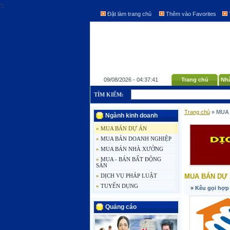
');
Đặt làm trang chủ
Thêm vào Favorites
09/08/2026 - 04:37:41
Trang chủ
Nhà
TÌM KIẾM:
Trang chủ
» MUA
Ngành kinh doanh
»
MUA BÁN DỰ ÁN
»
MUA BÁN DOANH NGHIỆP
»
MUA BÁN NHÀ XƯỞNG
»
MUA - BÁN BẤT ĐỘNG
SẢN
»
DỊCH VỤ PHÁP LUẬT
MUA BÁN DỰ
»
TUYỂN DỤNG
»
Kêu gọi hợp 
Quảng cáo