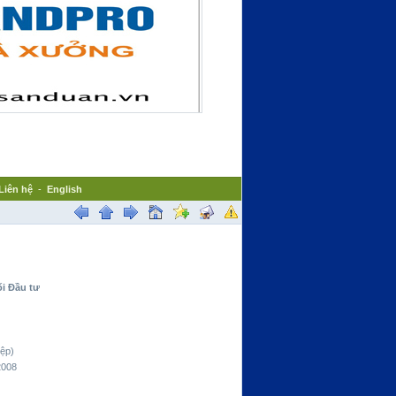
Liên hệ
-
English
ối Đầu tư
ệp)
2008