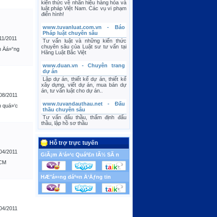
kiến thức về nhãn hiệu hàng hóa và
luật pháp Việt Nam. Các vụ vi phạm
điển hình!
www.tuvanluat.com.vn - Báo
Pháp luật chuyên sâu
11/2011
Tư vấn luật và những kiến thức
chuyên sâu của Luật sư tư vấn tại
 Äá»“ng
Hãng Luật Bắc Việt
www.duan.vn - Chuyên trang
dự án
Lập dự án, thiết kế dự án, thiết kế
xây dựng, viết dự án, mua bán dự
án, tư vấn luật cho dự án..
08/2011
www.tuvandauthau.net - Đấu
n quá»‘c
thầu chuyên sâu
Tư vấn đấu thầu, thẩm định đấu
thầu, lập hồ sơ thầu
Hỗ trợ trực tuyến
04/2011
GiÃ¡m Ä‘á»‘c Quáº£n lÃ½ SÃ n
HCM
HÆ°á»›ng dáº«n Ä‘Äƒng tin
04/2011