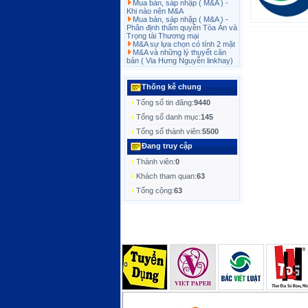
Mua bán, sáp nhập ( M&A ) -
Khi nào nên M&A
Mua bán, sáp nhập ( M&A ) -
Phân định thẩm quyền Tòa Án và
Trọng tài Thương mại
M&A sự lựa chọn có tính 2 mặt
M&A và những lý thuyết căn
bản ( Via Hưng Nguyễn linkhay)
Thống kê chung
›
Tổng số tin đăng:
9440
›
Tổng số danh mục:
145
›
Tổng số thành viên:
5500
Đang truy cập
›
Thành viên:
0
›
Khách tham quan:
63
›
Tổng cộng:
63