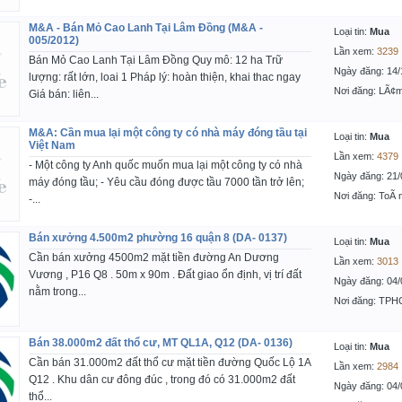
M&A - Bán Mỏ Cao Lanh Tại Lâm Đồng (M&A -
Loại tin:
Mua
005/2012)
Lần xem:
3239
Bán Mỏ Cao Lanh Tại Lâm Đồng Quy mô: 12 ha Trữ
Ngày đăng: 14/
lượng: rất lớn, loai 1 Pháp lý: hoàn thiện, khai thac ngay
Nơi đăng: LÃ¢m
Giá bán: liên...
M&A: Cần mua lại một công ty có nhà máy đóng tầu tại
Loại tin:
Mua
Việt Nam
Lần xem:
4379
- Một công ty Anh quốc muốn mua lại một công ty có nhà
Ngày đăng: 21/
máy đóng tầu; - Yêu cầu đóng được tầu 7000 tần trở lên;
Nơi đăng: ToÃ 
-...
Bán xưởng 4.500m2 phường 16 quận 8 (DA- 0137)
Loại tin:
Mua
Cần bán xưởng 4500m2 mặt tiền đường An Dương
Lần xem:
3013
Vương , P16 Q8 . 50m x 90m . Đất giao ổn định, vị trí đất
Ngày đăng: 04/
nằm trong...
Nơi đăng: TP
Bán 38.000m2 đất thổ cư, MT QL1A, Q12 (DA- 0136)
Loại tin:
Mua
Cần bán 31.000m2 đất thổ cư mặt tiền đường Quốc Lộ 1A
Lần xem:
2984
Q12 . Khu dân cư đông đúc , trong đó có 31.000m2 đất
Ngày đăng: 04/
thổ...