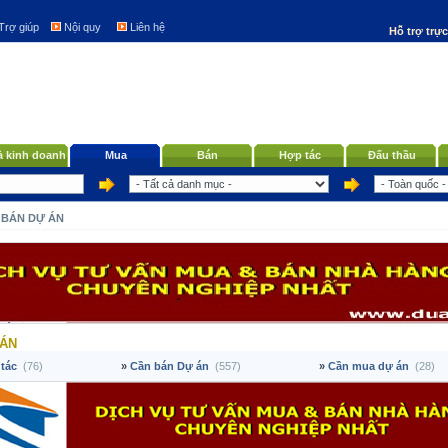
Trợ giúp
Nội quy
Liên hệ
Hỗ trợ trự
 kinh doanh
Mua
Bán
Hợp tác
Đấu thầu
 BÁN DỰ ÁN
 ÁN
tác
(76)
»
Cần bán Dự án
(557)
»
Cần mua dự án
(28)