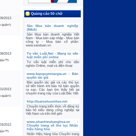
Quảng cáo 50 chữ
09/2013
n quá»‘c
Sàn Mua bán doanh nghiệp
(M&A)
Sàn Mua bán doanh nghiệp Việt
Nam - Mua bán sáp nhập - Mua bán
công ty - Mua bán cổ phần:
www.sanduan.vn
08/2013
Tư vấn Luật.Net - Mạng tư vấn
luật miễn phí online
Ná»™i
Tư vấn luật miễn phí cho dân
nghèo Online, mail và điện thoại
www.banquyentacgia.vn - Bản
quyền tác giả
Bản quyền tác giả và các thủ tục
sẽ tiến hành khi bảo hộ bản quyền
01/2013
ra sao. Các bạn tìm thấy hết tại
chuyên trang này của Luật Bắc Việt
n quá»‘c
http://luatsohuutritue.net
Chuyên trang kiến thức về đăng ký
bảo hộ kiểu dáng công nghiệp tại
Việt Nam và trên thế giới
www.nhanhieuhanghoa.vn -
03/2012
Chuyên trang về thủ tục Nhãn
hiệu hàng hóa
Ná»™i
Nhãn Hiệu hàng hóa Chuyên trang