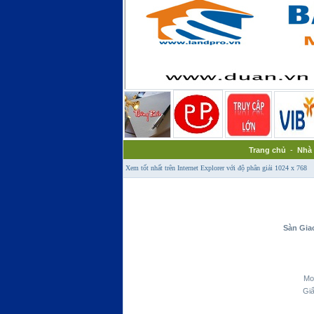
Trang chủ
-
Nhà 
Xem tốt nhất trên Internet Explorer với độ phân giải 1024 x 768
Sàn Giao
Mo
Giấ