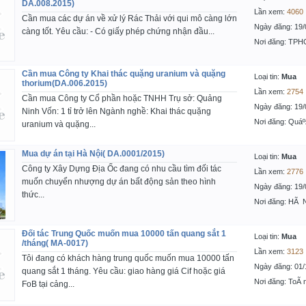
DA.008.2015)
Lần xem:
4060
Cần mua các dự án về xử lý Rác Thải với qui mô càng lớn
Ngày đăng: 19/
càng tốt. Yêu cầu: - Có giấy phép chứng nhận đầu...
Nơi đăng: TP
Cần mua Công ty Khai thác quặng uranium và quặng
Loại tin:
Mua
thorium(DA.006.2015)
Lần xem:
2754
Cần mua Công ty Cổ phần hoặc TNHH Trụ sở: Quảng
Ngày đăng: 19/
Ninh Vốn: 1 tỉ trở lên Ngành nghề: Khai thác quặng
Nơi đăng: Quáº
uranium và quặng...
Mua dự án tại Hà Nội( DA.0001/2015)
Loại tin:
Mua
Công ty Xây Dựng Địa Ốc đang có nhu cầu tìm đối tác
Lần xem:
2776
muốn chuyển nhượng dự án bất động sản theo hình
Ngày đăng: 19/
thức...
Nơi đăng: HÃ 
Đối tác Trung Quốc muốn mua 10000 tấn quang sắt 1
Loại tin:
Mua
/tháng( MA-0017)
Lần xem:
3123
Tôi đang có khách hàng trung quốc muốn mua 10000 tấn
Ngày đăng: 01/
quang sắt 1 tháng. Yêu cầu: giao hàng giá Cif hoặc giá
Nơi đăng: ToÃ 
FoB tại cảng...